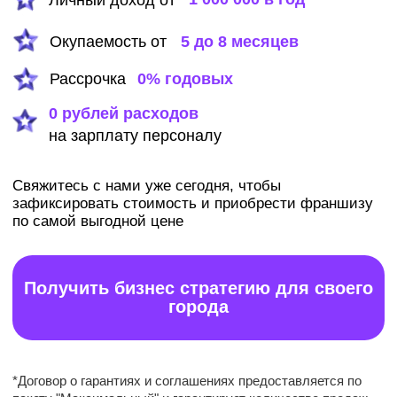
Свяжитесь с нами уже сегодня, чтобы
зафиксировать стоимость и приобрести франшизу
по самой выгодной цене
Получить бизнес стратегию для своего
города
*Договор о гарантиях и соглашениях предоставляется по
пакету "Максимальный" и гарантирует количество продаж,
необходимое для окупаемости магазина.
*Средняя величина личного дохода наших партнеров по
сети.